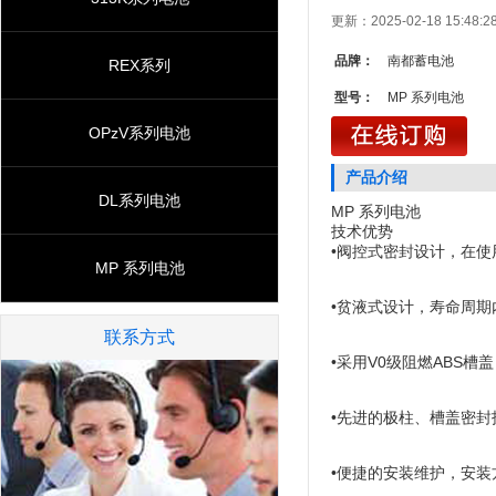
更新：2025-02-18 15:4
品牌：
南都蓄电池
REX系列
型号：
MP 系列电池
OPzV系列电池
产品介绍
DL系列电池
MP 系列电池
技术优势
•阀控式密封设计，在
MP 系列电池
•贫液式设计，寿命周
联系方式
•采用V0级阻燃ABS
•先进的极柱、槽盖密
•便捷的安装维护，安