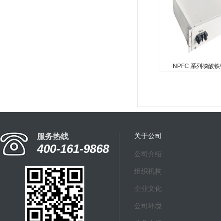
乎无酸雾排放； •贫
寿命周期内无需补加电
采用高强度ABS槽盖； 
NPFC 系列磷酸
NPFC 系列磷酸
NPFC 系列磷酸铁锂
优势 •电池组寿命长
率高，稳定可靠 •19
及壁挂式安装方式，多
关于公司
服务热线
具有 BMS 监测、管理
400-161-9868
公司介绍
组织机构
企业文化
公司环境